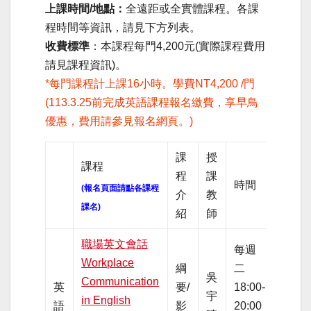
上課時間/地點：
全遠距或全實體課程。各課
程時間等資訊，請見下方列表。
收費標準
：本課程每門4,200元(實際課程費用
請見課程資訊)。
*
每門課程計上課16小時。學費NT4,200 /門
(113.3.25前完成英語課程報名繳費，
享早鳥
優惠，費用請參見報名網頁。
)
課
授
課程
程
課
時間
備註
(報名頁面請點各課程
介
教
課名)
紹
師
職場英文會話
每週
Workplace
綱
二
吳
夜間
Communication
英
要/
18:00-
宇
全實
in English
語
影
20:00