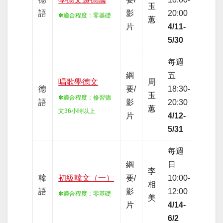
玉
語
影
20:00
路線
✽適合程度
：零基礎
蕙
片
4/11-
上
5/30
每週
綱
五
夜間
唱歌學德文
周
德
要/
18:30-
全網
玉
✽適合程度
：
修習德
語
影
20:30
路線
蕙
文36小時以上
片
4/12-
上
5/31
每週
假日
綱
日
李
日間
韓
初級韓文（一）
要/
10:00-
相
全網
語
影
12:00
✽適合程度
：零基礎
美
路線
片
4/14-
上
6/2