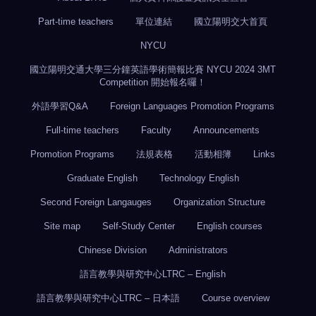
Part-time teachers
單位連結
國立陽明交大首頁
NYCU
國立陽明交通大學三分鐘英語學術簡報比賽 NYCU 2024 3MT
Competition 開始報名囉！
外語學習Q&A
Foreign Languages Promotion Programs
Full-time teachers
Faculty
Announcements
Promotion Programs
法規表格
活動相簿
Links
Graduate English
Technology English
Second Foreign Langauges
Organization Structure
Site map
Self-Study Center
English courses
Chinese Division
Administrators
語言教學與研究中心LTRC – English
語言教學與研究中心LTRC – 日本語
Course overview