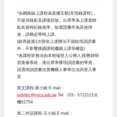
*全網路線上課程為直播互動(非預錄課程)，
不提供錄影及課後回放。出席率為上課老師
點名當時紀錄為準。如需證書作為其他用
途，請務必準時上課。
(缺席超過1次除依上述辦法不頒給培訓證書
外，不影響後續課程繼續上課等權益)
*各課程皆無法由本校端登入公務人員/教師研
習進修系統，達出席率獲培訓證書的學員，
請憑培訓證書洽貴機構人事單位洽詢登入事
宜
英文課程-黃小姐 E-mail：
judyltrc@nycu.edu.tw
Tel:（03）5712121分
機52754
第二外語課程-王小姐 E-mail：