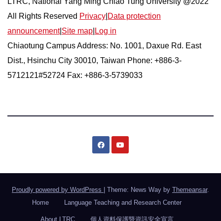
LTRC, National Yang Ming Chiao Tung University @2022
All Rights Reserved
Privacy
|
Data protection
announcement
|
Site map
|
Log in
Chiaotung Campus Address: No. 1001, Daxue Rd. East
Dist., Hsinchu City 30010, Taiwan Phone: +886-3-
5712121#52724 Fax: +886-3-5739033
Proudly powered by WordPress
|
Theme: News Way by
Themeansar
.
Home
Language Teaching and Research Center
About LTRC
個人資料保護暨資訊安全宣言