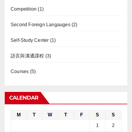
Competition
(1)
Second Foreign Langauges
(2)
Self-Study Center
(1)
語言與溝通課程
(3)
Courses
(5)
CALENDAR
M
T
W
T
F
S
S
1
2