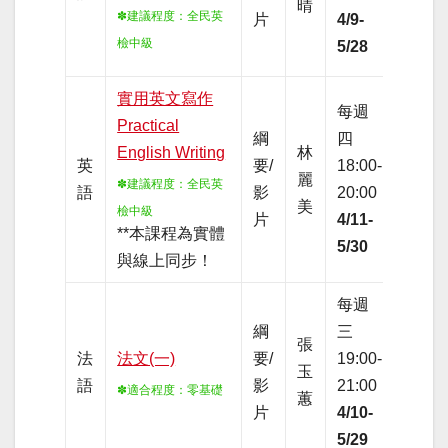
晴
體
✽建議程度
：全民英
片
4/9-
檢中級
5/28
實用英文寫作
每週
Practical
夜間
綱
四
English Writing
林
實體
英
要/
18:00-
麗
與線
✽建議程度
：全民英
語
影
20:00
美
上同
檢中級
片
4/11-
**本課程為實體
步！
5/30
與線上同步！
每週
綱
三
夜間
張
法
法文(一)
要/
19:00-
全網
玉
語
影
21:00
路線
✽適合程度
：零基礎
蕙
片
4/10-
上
5/29