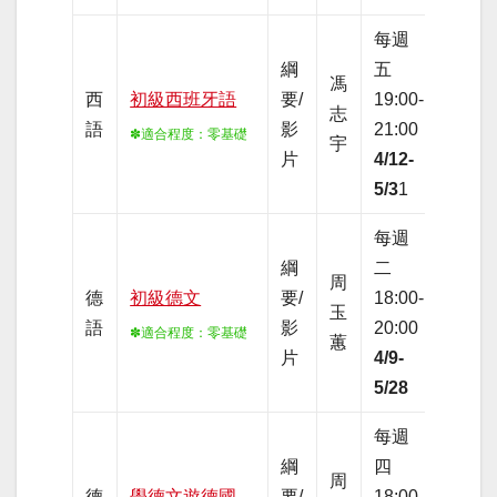
每週
綱
五
夜間
馮
西
初級西班牙語
要/
19:00-
全網
志
語
影
21:00
路線
✽適合程度
：零基礎
宇
片
4/12-
上
5/3
1
每週
綱
二
夜間
周
德
初級德文
要/
18:00-
全網
玉
語
影
20:00
路線
✽適合程度
：零基礎
蕙
片
4/9-
上
5/28
每週
綱
四
夜間
周
德
學德文遊德國
要/
18:00-
全網