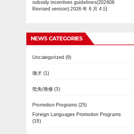
subsidy incentives guidelines(202606
Revised version)
2026 年 6 月 4 日
NEWS CATEGORIES
Uncategorized
(9)
徵才
(1)
抵免/換修
(3)
Promotion Programs
(25)
Foreign Languages Promotion Programs
(19)