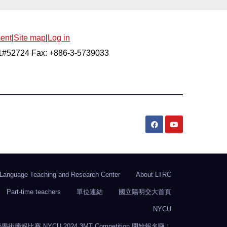
ent
|
Site map
|
Log in
21#52724 Fax: +886-3-5739033
Language Teaching and Research Center
About LTRC
Part-time teachers
單位連結
國立陽明交大首頁
NYCU
比賽 NYCU 2024 3MT Competition 開始報名囉！