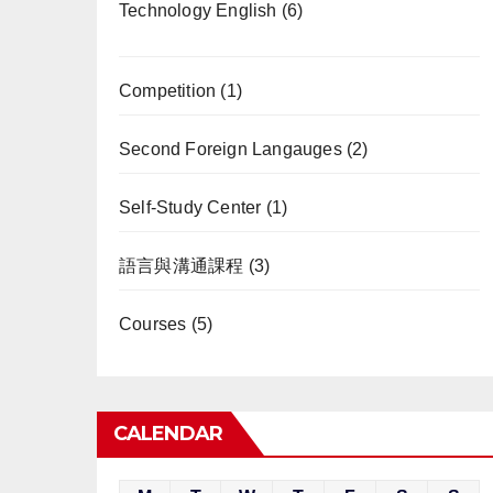
Technology English
(6)
Competition
(1)
Second Foreign Langauges
(2)
Self-Study Center
(1)
語言與溝通課程
(3)
Courses
(5)
CALENDAR