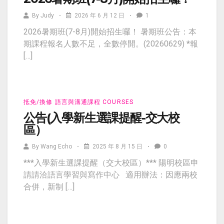
By
Judy
2026 年 6 月 12 日
1
2026暑期班(7-8月)開始招生囉！ 暑期班公告：本
期課程報名人數不足，全數停開。(20260629) *報
[…]
抵免/換修
語言與溝通課程
COURSES
公告(入學新生選課提醒-交大校
區）
By
Wang Echo
2025 年 8 月 15 日
0
***入學新生選課提醒（交大校區）*** 陽明校區申
請請洽語言學習與寫作中心 適用辦法：因應兩校
合併，新制 […]