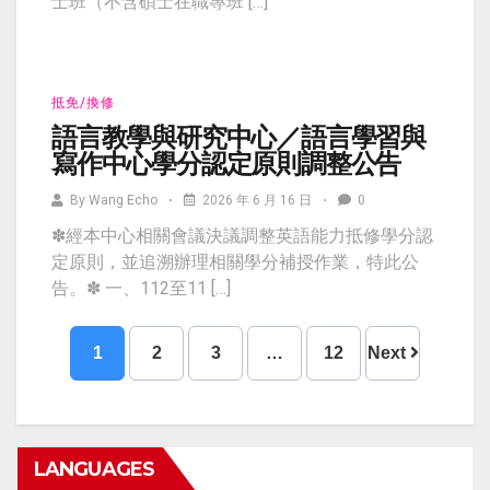
士班（不含碩士在職專班 […]
抵免/換修
語言教學與研究中心／語言學習與
寫作中心學分認定原則調整公告
By
Wang Echo
2026 年 6 月 16 日
0
✽經本中心相關會議決議調整英語能力抵修學分認
定原則，並追溯辦理相關學分補授作業，特此公
告。✽ 一、112至11 […]
1
2
3
…
12
Next
LANGUAGES