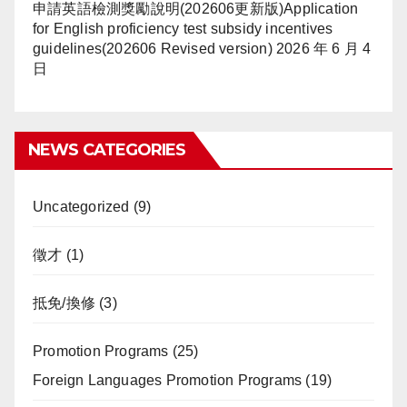
申請英語檢測獎勵說明(202606更新版)Application
for English proficiency test subsidy incentives
guidelines(202606 Revised version)
2026 年 6 月 4
日
NEWS CATEGORIES
Uncategorized
(9)
徵才
(1)
抵免/換修
(3)
Promotion Programs
(25)
Foreign Languages Promotion Programs
(19)