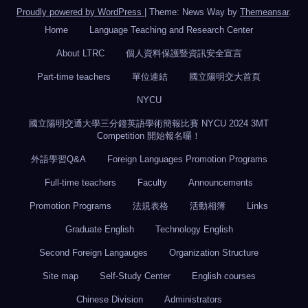
Proudly powered by WordPress
|
Theme: News Way by
Themeansar
.
Home
Language Teaching and Research Center
About LTRC
個人資料保護暨資訊安全宣言
Part-time teachers
單位連結
國立陽明交大首頁
NYCU
國立陽明交通大學三分鐘英語學術簡報比賽 NYCU 2024 3MT
Competition 開始報名囉！
外語學習Q&A
Foreign Languages Promotion Programs
Full-time teachers
Faculty
Announcements
Promotion Programs
法規表格
活動相簿
Links
Graduate English
Technology English
Second Foreign Langauges
Organization Structure
Site map
Self-Study Center
English courses
Chinese Division
Administrators