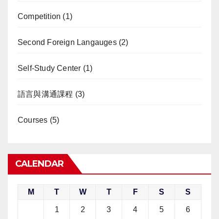
Competition
(1)
Second Foreign Langauges
(2)
Self-Study Center
(1)
語言與溝通課程
(3)
Courses
(5)
CALENDAR
M
T
W
T
F
S
S
1
2
3
4
5
6