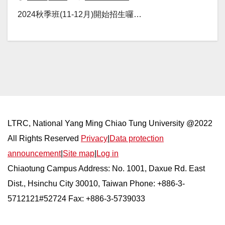
2024秋季班(11-12月)開始招生囉…
LTRC, National Yang Ming Chiao Tung University @2022
All Rights Reserved
Privacy
|
Data protection
announcement
|
Site map
|
Log in
Chiaotung Campus Address: No. 1001, Daxue Rd. East
Dist., Hsinchu City 30010, Taiwan Phone: +886-3-
5712121#52724 Fax: +886-3-5739033