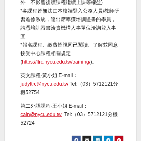
外，不影響後續課程繼續上課等權益)
*各課程皆無法由本校端登入公務人員/教師研
習進修系統，達出席率獲培訓證書的學員，
請憑培訓證書洽貴機構人事單位洽詢登入事
宜
*報名課程、繳費皆視同已閱讀、了解並同意
接受中心課程相關規定
(
https://ltrc.nycu.edu.tw/training/
)。
英文課程-黃小姐 E-mail：
judyltrc@nycu.edu.tw
Tel:（03）5712121分
機52754
第二外語課程-王小姐 E-mail：
cain@nycu.edu.tw
Tel:（03）5712121分機
52724