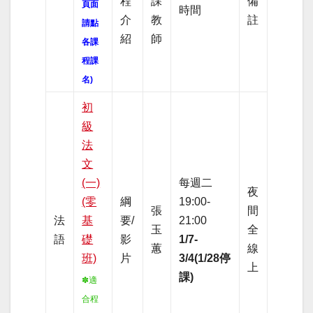
程
課
備
頁面
時間
介
教
註
請點
紹
師
各課
程課
名)
初
級
法
文
(一)
每週二
夜
(零
綱
19:00-
張
間
法
基
要/
21:00
玉
全
語
礎
影
1/7-
蕙
線
班)
片
3/4(1/28停
上
課)
✽適
合程