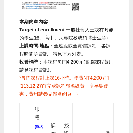
本期簡章內容
Target of enrollment:
一般社會人士或有興趣
的學生(國、高中、大專院校或碩博士生等)
上課時間/地點：
全遠距或全實體課程。各課
程時間等資訊，請見下方列表。
收費標準
：本課程每門4,200元(實際課程費用
請見課程資訊)。
*
每門課程計上課16小時。學費NT4,200 /門
(113.12.27前完成課程報名繳費，
享早鳥優
惠，費用請參見報名網頁。
)
課
程
課
授
(報名