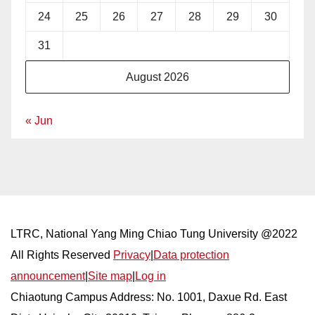
24
25
26
27
28
29
30
31
August 2026
« Jun
LTRC, National Yang Ming Chiao Tung University @2022
All Rights Reserved
Privacy
|
Data protection
announcement
|
Site map
|
Log in
Chiaotung Campus Address: No. 1001, Daxue Rd. East