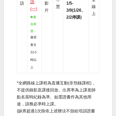
語
語
影
1/5-
慧
線
(一)
片
3/9(1/26、
上
2/2停課)
✽適
合程
度
：
修習
泰文
32小
時以
上
*全網路線上課程為直播互動(非預錄課程)，
不提供錄影及課後回放。出席率為上課老師
點名當時紀錄為準。如需證書作為其他用
途，請務必準時上課。
(缺席超過1次除依上述辦法不頒給培訓證書