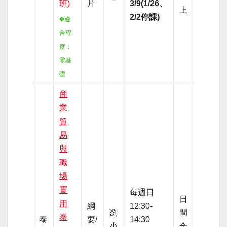
班)
片
3/9(1/26、
上
2/2停課)
✽適
合程
度：
零基
礎
商
業
貿
易
與
職
場
實
每週日
日
用
綱
12:30-
劉
間
泰
泰
要/
14:30
小
全