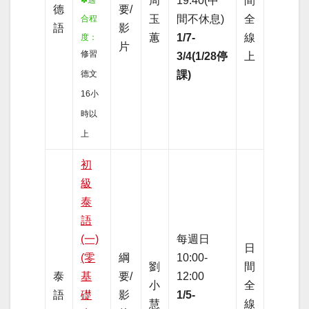
周
19:40(中
間
✽適
德
要/
玉
間不休息)
全
合程
語
影
蕙
1/7-
線
度
：
片
修習
3/4(1/28停
上
德文
課)
16小
時以
上
初
級
泰
語
(一)
每週日
日
(零
綱
10:00-
劉
間
泰
基
要/
12:00
小
全
語
礎
影
1/5-
慧
線