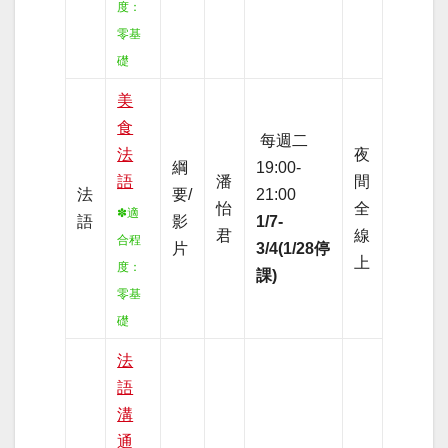
度
：
零基
礎
美
食
每週二
法
夜
綱
19:00-
語
潘
間
法
要/
21:00
怡
全
✽適
語
影
1/7-
君
線
合程
片
3/4(1/28停
上
度：
課)
零基
礎
法
語
溝
通