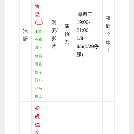
會
話
每週三
夜
(一)
綱
19:00-
潘
間
法
要/
21:00
✽適
怡
全
語
影
1/8-
合程
君
線
片
3/5(1/29停
度
：
上
課)
修習
過基
礎法
語16
小時
以上
初
級
德
文