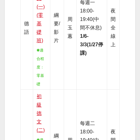
每週一
(一)
18:00-
夜
(零
綱
周
19:40(中
間
德
基
要/
玉
間不休息)
全
語
礎
影
蕙
1/6-
線
班)
片
3/3(1/27停
上
✽適
課)
合程
度：
零基
礎
初
級
德
文
每週二
(二)
18:00-
夜
綱