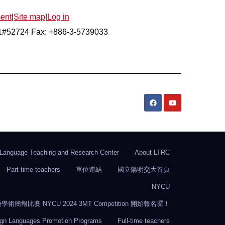
ent
|
Site map
|
Log in
21#52724 Fax: +886-3-5739033
Language Teaching and Research Center
About LTRC
Part-time teachers
單位連結
國立陽明交大首頁
NYCU
比賽 NYCU 2024 3MT Competition 開始報名囉！
ign Languages Promotion Programs
Full-time teachers