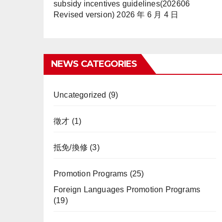
subsidy incentives guidelines(202606
Revised version)
2026 年 6 月 4 日
NEWS CATEGORIES
Uncategorized
(9)
徵才
(1)
抵免/換修
(3)
Promotion Programs
(25)
Foreign Languages Promotion Programs
(19)