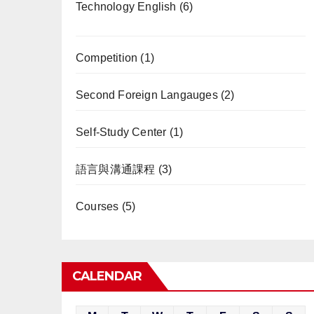
Technology English
(6)
Competition
(1)
Second Foreign Langauges
(2)
Self-Study Center
(1)
語言與溝通課程
(3)
Courses
(5)
CALENDAR