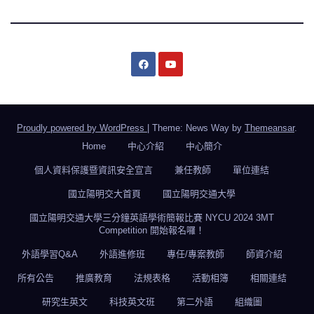
Proudly powered by WordPress
|
Theme: News Way by
Themeansar
.
Home
中心介紹
中心簡介
個人資料保護暨資訊安全宣言
兼任教師
單位連結
國立陽明交大首頁
國立陽明交通大學
國立陽明交通大學三分鐘英語學術簡報比賽 NYCU 2024 3MT
Competition 開始報名囉！
外語學習Q&A
外語進修班
專任/專案教師
師資介紹
所有公告
推廣教育
法規表格
活動相簿
相關連結
研究生英文
科技英文班
第二外語
組織圖