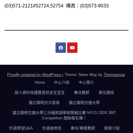
(03)571-2121#52724,52754 傳真：(03)573-9033
Proudly powered by WordPress
|
Theme: News Way by
Themeansar
.
Home
中心介紹
中心簡介
個人資料保護暨資訊安全宣言
兼任教師
單位連結
國立陽明交大首頁
國立陽明交通大學
國立陽明交通大學三分鐘英語學術簡報比賽 NYCU 2024 3MT
Competition 開始報名囉！
外語學習Q&A
外語進修班
專任/專案教師
師資介紹