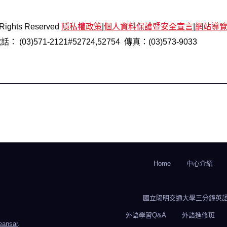
hts Reserved
隱私權政策
|
個人資料保護暨安全宣言
|
網站導
03)571-2121#52724,52754 傳真：(03)573-9033
Home
中心介紹
國立陽明交通大學三分鐘英語學術簡報
外語學習Q&A
外語進修班
ansar
.