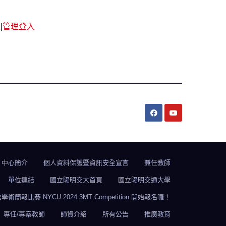
覽
|
管理登入
中心簡介
個人資料保護暨資訊安全宣言
兼任教師
單位連結
國立陽明交大首頁
國立陽明交通大學
比賽 NYCU 2024 3MT Competition 開始報名囉！
專任/專案教師
師資介紹
所有公告
推廣教育