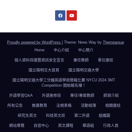
Proudly powered by WordPress
|
Theme: News Way by
Themeansar
.
Home
中心介紹
中心簡介
個人資料保護暨資訊安全宣言
兼任教師
單位連結
國立陽明交大首頁
國立陽明交通大學
國立陽明交通大學三分鐘英語學術簡報比賽 NYCU 2024 3MT
Competition 開始報名囉！
外語學習Q&A
外語進修班
專任/專案教師
師資介紹
所有公告
推廣教育
法規表格
活動相簿
相關連結
研究生英文
科技英文班
第二外語
組織圖
網站導覽
自習中心
英文課程
華語組
行政人員