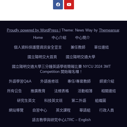
Proudly powered by WordPress
|
Theme: News Way by
Themeansar
.
Home
中心介紹
中心簡介
個人資料保護暨資訊安全宣言
兼任教師
單位連結
國立陽明交大首頁
國立陽明交通大學
國立陽明交通大學三分鐘英語學術簡報比賽 NYCU 2024 3MT
Competition 開始報名囉！
外語學習Q&A
外語進修班
專任/專案教師
師資介紹
所有公告
推廣教育
法規表格
活動相簿
相關連結
研究生英文
科技英文班
第二外語
組織圖
網站導覽
自習中心
英文課程
華語組
行政人員
語言教學與研究中心LTRC – English